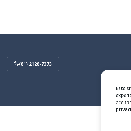
t
(81) 2128-7373
Este si
experi
aceita
privac